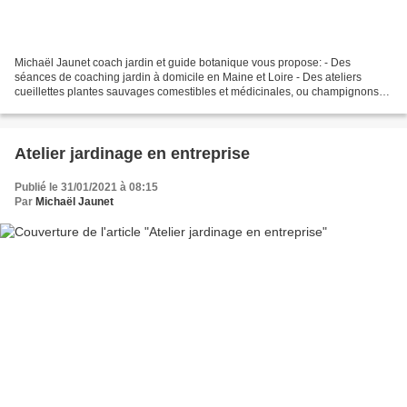
Michaël Jaunet coach jardin et guide botanique vous propose: - Des
séances de coaching jardin à domicile en Maine et Loire - Des ateliers
cueillettes plantes sauvages comestibles et médicinales, ou champignons
au Parc des Sablières à Écouflant - Des bons...
Atelier jardinage en entreprise
Publié le 31/01/2021 à 08:15
Par
Michaël Jaunet