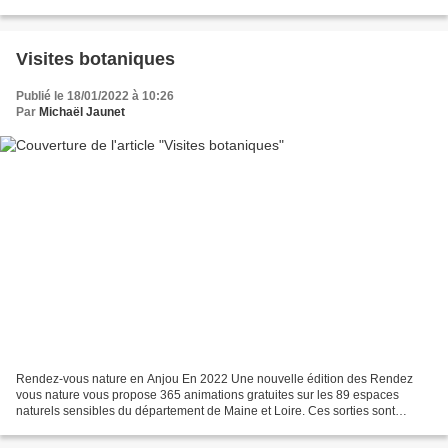
fait un bien fou. Inscrivez vous à une...
Visites botaniques
Publié le 18/01/2022 à 10:26
Par
Michaël Jaunet
Rendez-vous nature en Anjou En 2022 Une nouvelle édition des Rendez
vous nature vous propose 365 animations gratuites sur les 89 espaces
naturels sensibles du département de Maine et Loire. Ces sorties sont
financées en grand partie par le Département....