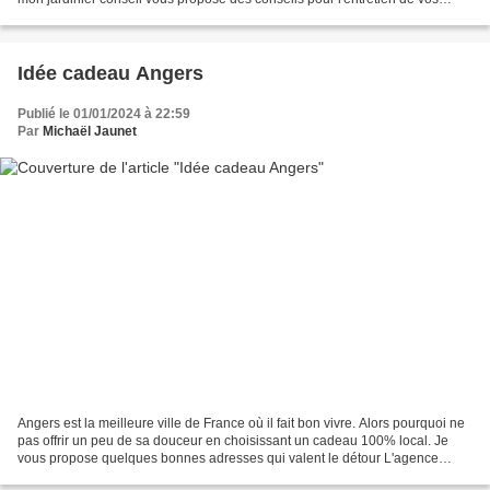
jardins ou balcons en intérieur comme en extérieur....
Idée cadeau Angers
Publié le 01/01/2024 à 22:59
Par
Michaël Jaunet
Angers est la meilleure ville de France où il fait bon vivre. Alors pourquoi ne
pas offrir un peu de sa douceur en choisissant un cadeau 100% local. Je
vous propose quelques bonnes adresses qui valent le détour L'agence
départementale du tourisme Offrez...