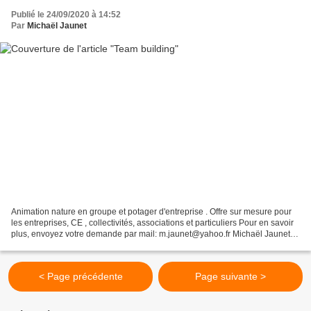
Publié le 24/09/2020 à 14:52
Par
Michaël Jaunet
Animation nature en groupe et potager d'entreprise . Offre sur mesure pour
les entreprises, CE , collectivités, associations et particuliers Pour en savoir
plus, envoyez votre demande par mail: m.jaunet@yahoo.fr Michaël Jaunet -
06 81 25 71 85 Mon événement...
< Page précédente
Page suivante >