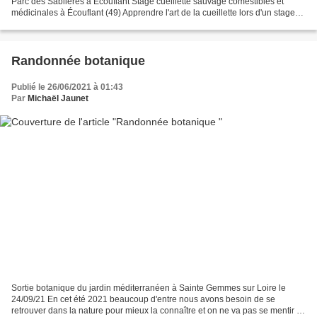
Parc des Sablières à Écouflant Stage cueillette sauvage comestibles et
médicinales à Écouflant (49) Apprendre l'art de la cueillette lors d'un stage
en immersion à Écouflant à...
Randonnée botanique
Publié le 26/06/2021 à 01:43
Par
Michaël Jaunet
Sortie botanique du jardin méditerranéen à Sainte Gemmes sur Loire le
24/09/21 En cet été 2021 beaucoup d'entre nous avons besoin de se
retrouver dans la nature pour mieux la connaître et on ne va pas se mentir ça