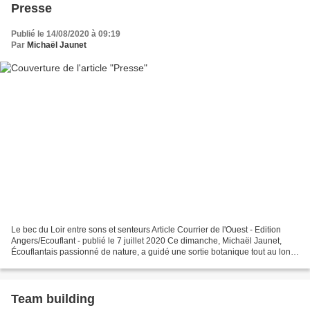
Presse
Publié le 14/08/2020 à 09:19
Par
Michaël Jaunet
Le bec du Loir entre sons et senteurs Article Courrier de l'Ouest - Edition
Angers/Ecouflant - publié le 7 juillet 2020 Ce dimanche, Michaël Jaunet,
Écouflantais passionné de nature, a guidé une sortie botanique tout au long
des rives du bec du Loir....
Team building