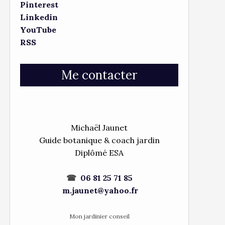
Pinterest
Linkedin
YouTube
RSS
Me contacter
Michaël Jaunet
Guide botanique & coach jardin
Diplômé ESA
☎
06 81 25 71 85
m.jaunet@yahoo.fr
Mon jardinier conseil