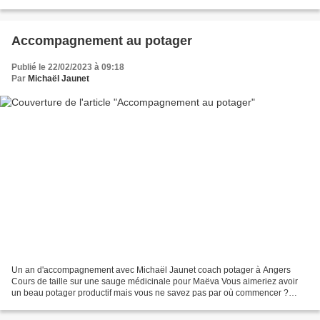
Et quoi de mieux pour améliorer...
Accompagnement au potager
Publié le 22/02/2023 à 09:18
Par
Michaël Jaunet
Un an d'accompagnement avec Michaël Jaunet coach potager à Angers
Cours de taille sur une sauge médicinale pour Maëva Vous aimeriez avoir
un beau potager productif mais vous ne savez pas par où commencer ?
Cette offre est faite pour vous! Tout sera mis...