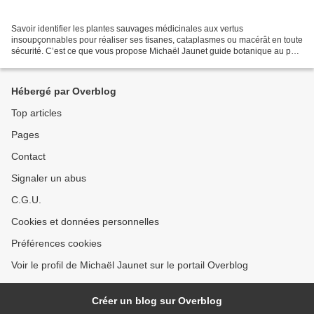
Savoir identifier les plantes sauvages médicinales aux vertus
insoupçonnables pour réaliser ses tisanes, cataplasmes ou macérât en toute
sécurité. C’est ce que vous propose Michaël Jaunet guide botanique au parc
des Sablières à Écouflant lors d'un stage...
Hébergé par Overblog
Top articles
Pages
Contact
Signaler un abus
C.G.U.
Cookies et données personnelles
Préférences cookies
Voir le profil de Michaël Jaunet sur le portail Overblog
Créer un blog sur Overblog